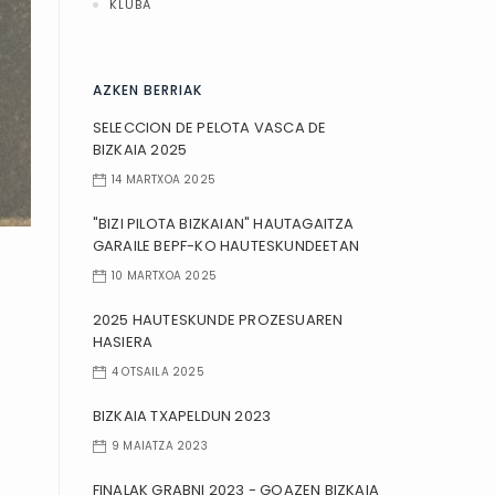
KLUBA
AZKEN BERRIAK
SELECCION DE PELOTA VASCA DE
BIZKAIA 2025
14 MARTXOA 2025
"BIZI PILOTA BIZKAIAN" HAUTAGAITZA
GARAILE BEPF-KO HAUTESKUNDEETAN
10 MARTXOA 2025
2025 HAUTESKUNDE PROZESUAREN
HASIERA
4 OTSAILA 2025
BIZKAIA TXAPELDUN 2023
9 MAIATZA 2023
FINALAK GRABNI 2023 - GOAZEN BIZKAIA