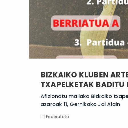
BIZKAIKO KLUBEN AR
TXAPELKETAK BADITU 
Afizionatu mailako Bizkaiko txape
azaroak 11, Gernikako Jai Alain
Federatuta