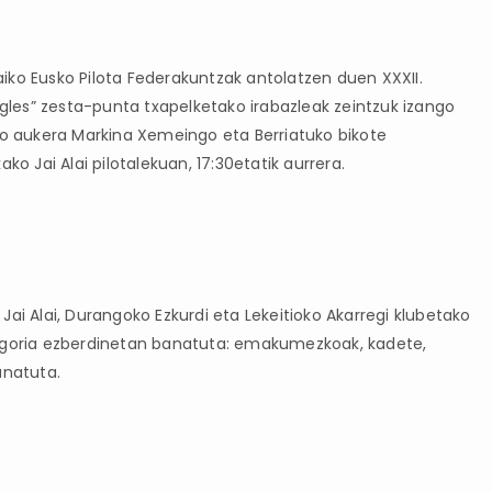
kaiko Eusko Pilota Federakuntzak antolatzen duen XXXII.
Ingles” zesta-punta txapelketako irabazleak zeintzuk izango
eko aukera Markina Xemeingo eta Berriatuko bikote
ko Jai Alai pilotalekuan, 17:30etatik aurrera.
Jai Alai, Durangoko Ezkurdi eta Lekeitioko Akarregi klubetako
tegoria ezberdinetan banatuta: emakumezkoak, kadete,
banatuta.