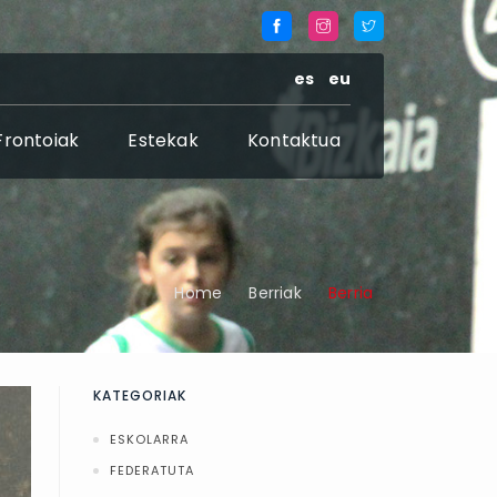
es
eu
Frontoiak
Estekak
Kontaktua
Home
Berriak
Berria
KATEGORIAK
ESKOLARRA
FEDERATUTA