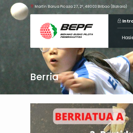
Martín Barua Picaza 27, 2º, 48003 Bilbao (Bizkaia)
Intr
Hasi
Berria