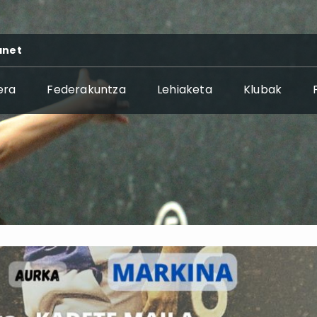
anet
era
Federakuntza
Lehiaketa
Klubak