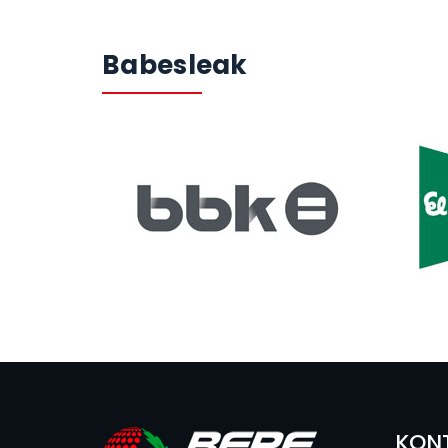
Babesleak
KON