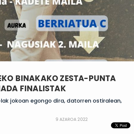
TEKO BINAKAKO ZESTA-PUNTA
IADA FINALISTAK
lak jokoan egongo dira, datorren ostiralean,
9 AZAROA 2022