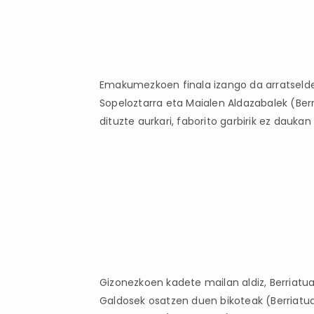
Emakumezkoen finala izango da arratseldek
Sopeloztarra eta Maialen Aldazabalek (Berri
dituzte aurkari, faborito garbirik ez daukan
Gizonezkoen kadete mailan aldiz, Berriatua
Galdosek osatzen duen bikoteak (Berriatua 