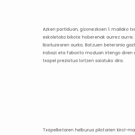
Azken partiduan, gizonezkoen 1. mailako tx
eskoletako bikote hoberenak aurrez aurre; 
Ibarluzearen aurka. Batzuen beterania gazt
irabazi eta faborito moduan irtengo diren 
txapel preziatua lortzen saiatuko dira.
Txapelketaren helburua pilotarien kirol-m