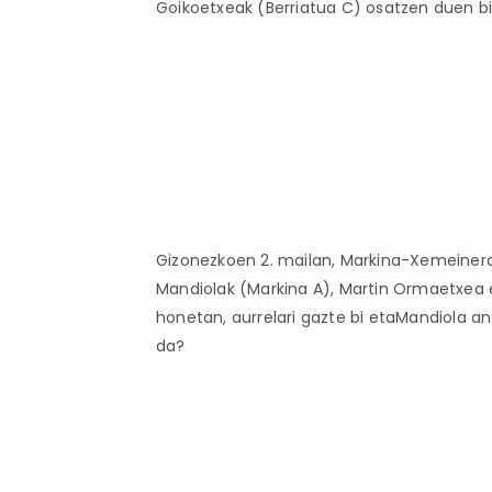
Goikoetxeak (Berriatua C) osatzen duen bi
Gizonezkoen 2. mailan, Markina-Xemeinera 
Mandiolak (Markina A), Martin Ormaetxea e
honetan, aurrelari gazte bi etaMandiola an
da?