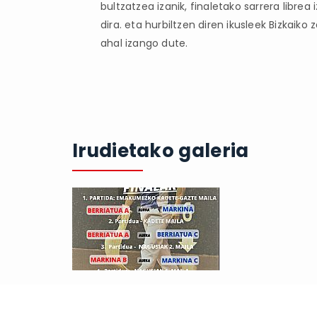
bultzatzea izanik, finaletako sarrera librea
dira. eta hurbiltzen diren ikusleek Bizkai
ahal izango dute.
Irudietako galeria