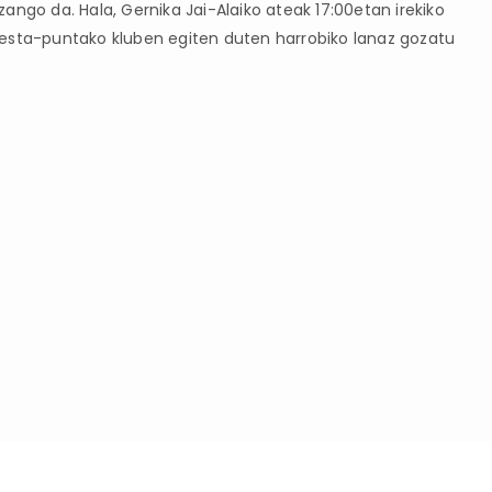
 izango da. Hala, Gernika Jai-Alaiko ateak 17:00etan irekiko
ko zesta-puntako kluben egiten duten harrobiko lanaz gozatu