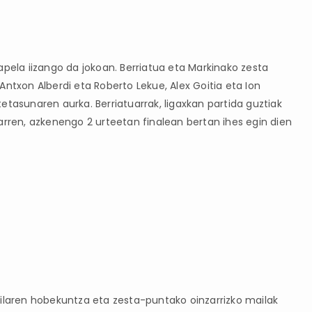
apela iizango da jokoan. Berriatua eta Markinako zesta
Antxon Alberdi eta Roberto Lekue, Alex Goitia eta Ion
etasunaren aurka. Berriatuarrak, ligaxkan partida guztiak
arren, azkenengo 2 urteetan finalean bertan ihes egin dien
ailaren hobekuntza eta zesta-puntako oinzarrizko mailak