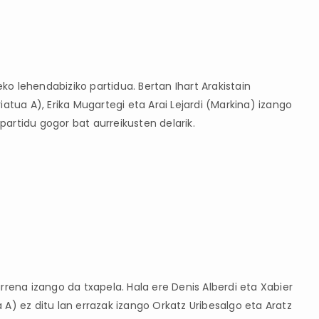
o lehendabiziko partidua. Bertan Ihart Arakistain
atua A), Erika Mugartegi eta Arai Lejardi (Markina) izango
 partidu gogor bat aurreikusten delarik.
rrena izango da txapela. Hala ere Denis Alberdi eta Xabier
A) ez ditu lan errazak izango Orkatz Uribesalgo eta Aratz