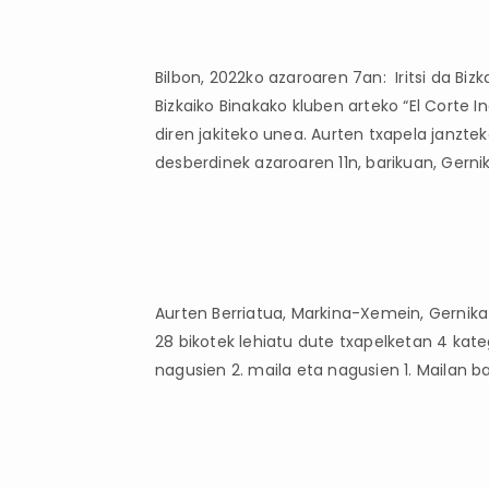
Bilbon, 2022ko azaroaren 7an: Iritsi da Biz
Bizkaiko Binakako kluben arteko “El Corte 
diren jakiteko unea. Aurten txapela janzt
desberdinek azaroaren 11n, barikuan, Gernika
Aurten Berriatua, Markina-Xemein, Gernika 
28 bikotek lehiatu dute txapelketan 4 ka
nagusien 2. maila eta nagusien 1. Mailan 