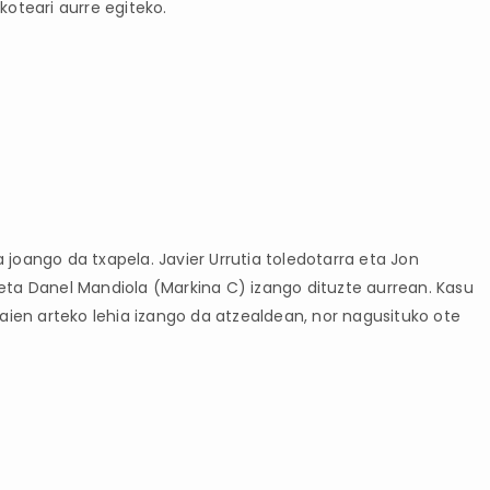
koteari aurre egiteko.
joango da txapela. Javier Urrutia toledotarra eta Jon
ta Danel Mandiola (Markina C) izango dituzte aurrean. Kasu
aien arteko lehia izango da atzealdean, nor nagusituko ote