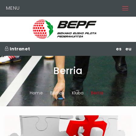
MENU
Intranet
es
eu
Berria
Home
Berriak
Kluba
Berria