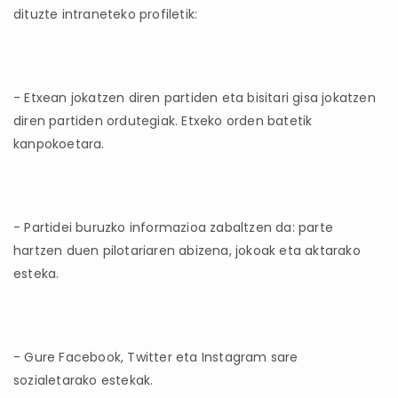
dituzte intraneteko profiletik:
- Etxean jokatzen diren partiden eta bisitari gisa jokatzen
diren partiden ordutegiak. Etxeko orden batetik
kanpokoetara.
- Partidei buruzko informazioa zabaltzen da: parte
hartzen duen pilotariaren abizena, jokoak eta aktarako
esteka.
- Gure Facebook, Twitter eta Instagram sare
sozialetarako estekak.