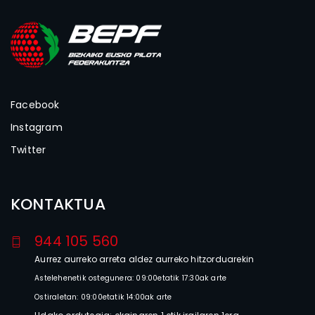
Facebook
Instagram
Twitter
KONTAKTUA
944 105 560
Aurrez aurreko arreta aldez aurreko hitzorduarekin
Astelehenetik ostegunera: 09:00etatik 17:30ak arte
Ostiraletan: 09:00etatik 14:00ak arte