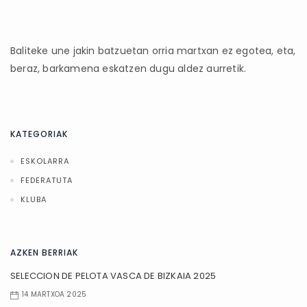
Baliteke une jakin batzuetan orria martxan ez egotea, eta,
beraz, barkamena eskatzen dugu aldez aurretik.
KATEGORIAK
ESKOLARRA
FEDERATUTA
KLUBA
AZKEN BERRIAK
SELECCION DE PELOTA VASCA DE BIZKAIA 2025
14 MARTXOA 2025