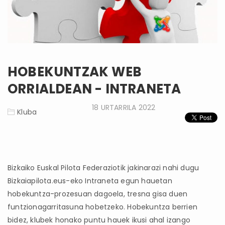
HOBEKUNTZAK WEB
ORRIALDEAN - INTRANETA
18 URTARRILA 2022
Kluba
Bizkaiko Euskal Pilota Federaziotik jakinarazi nahi dugu
Bizkaiapilota.eus-eko Intraneta egun hauetan
hobekuntza-prozesuan dagoela, tresna gisa duen
funtzionagarritasuna hobetzeko. Hobekuntza berrien
bidez, klubek honako puntu hauek ikusi ahal izango