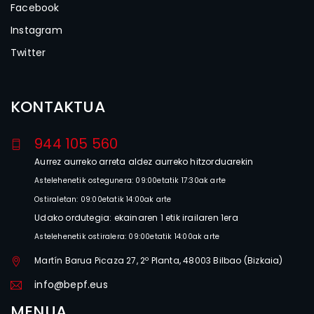
Facebook
Instagram
Twitter
KONTAKTUA
944 105 560
Aurrez aurreko arreta aldez aurreko hitzorduarekin
Astelehenetik ostegunera: 09:00etatik 17:30ak arte
Ostiraletan: 09:00etatik 14:00ak arte
Udako ordutegia: ekainaren 1 etik irailaren 1era
Astelehenetik ostiralera: 09:00etatik 14:00ak arte
Martín Barua Picaza 27, 2º Planta, 48003 Bilbao (Bizkaia)
info@bepf.eus
MENUA