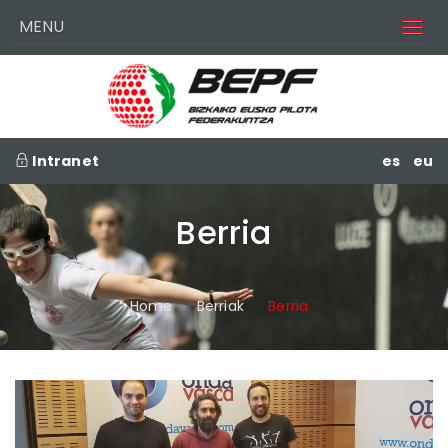
MENU
Intranet
es
eu
Berria
Home
Berriak
Berria