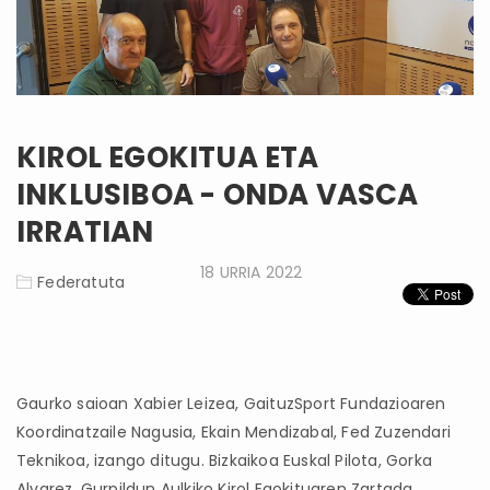
KIROL EGOKITUA ETA
INKLUSIBOA - ONDA VASCA
IRRATIAN
18 URRIA 2022
Federatuta
Gaurko saioan Xabier Leizea, GaituzSport Fundazioaren
Koordinatzaile Nagusia, Ekain Mendizabal, Fed Zuzendari
Teknikoa, izango ditugu. Bizkaikoa Euskal Pilota, Gorka
Alvarez, Gurpildun Aulkiko Kirol Egokituaren Zartada