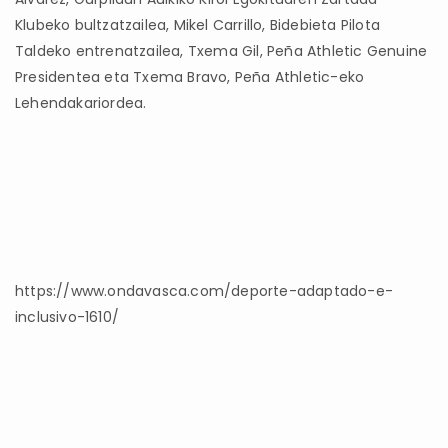
Klubeko bultzatzailea, Mikel Carrillo, Bidebieta Pilota
Taldeko entrenatzailea, Txema Gil, Peña Athletic Genuine
Presidentea eta Txema Bravo, Peña Athletic-eko
Lehendakariordea.
https://www.ondavasca.com/deporte-adaptado-e-
inclusivo-1610/