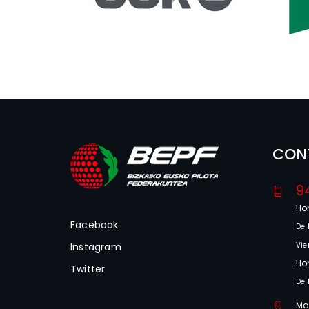
CON
9
Hor
Facebook
De 
Instagram
Vie
Hor
Twitter
De 
Mar