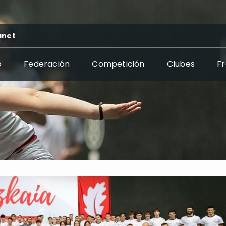
anet
o
Federación
Competición
Clubes
F