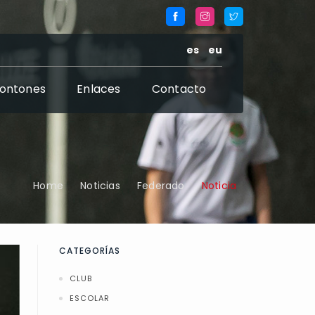
es
eu
rontones
Enlaces
Contacto
Home
Noticias
Federado
Noticia
CATEGORÍAS
CLUB
ESCOLAR