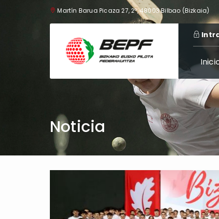
Martín Barua Picaza 27, 2º, 48003 Bilbao (Bizkaia)
Intr
Inici
Noticia