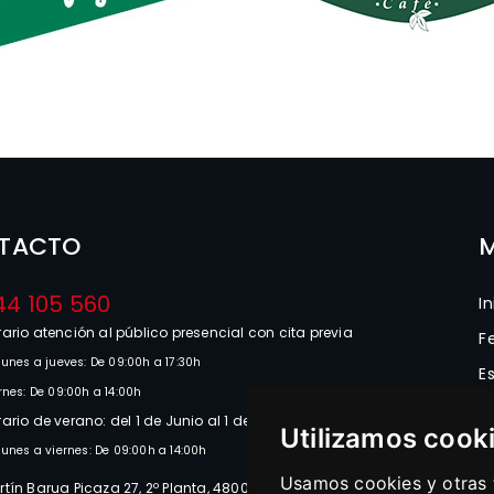
TACTO
44 105 560
In
ario atención al público presencial con cita previa
F
lunes a jueves: De 09:00h a 17:30h
E
rnes: De 09:00h a 14:00h
N
ario de verano: del 1 de Junio al 1 de Septiembre
Utilizamos cook
D
lunes a viernes: De 09:00h a 14:00h
M
Usamos cookies y otras t
tín Barua Picaza 27, 2º Planta, 48003 Bilbao (Bizkaia)