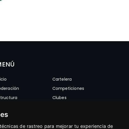
MENÚ
icio
Cartelera
ederación
Competiciones
structura
Clubes
oticias
Frontones
ies
ocumentos
Enlaces
ultimedia
Contacto
écnicas de rastreo para mejorar tu experiencia de