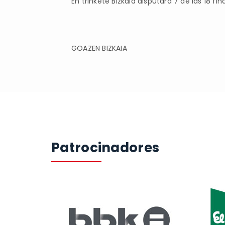
En trinkete Bizkaia disputará 7 de las 18 fin
GOAZEN BIZKAIA
Patrocinadores