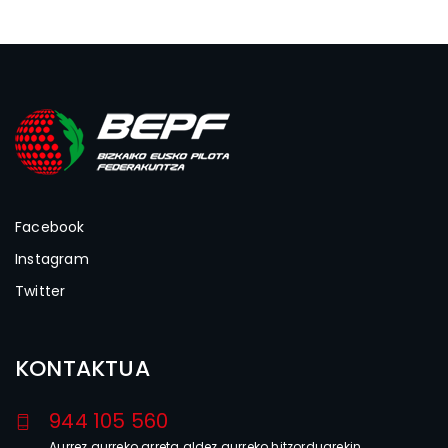
Facebook
Instagram
Twitter
KONTAKTUA
944 105 560
Aurrez aurreko arreta aldez aurreko hitzorduarekin