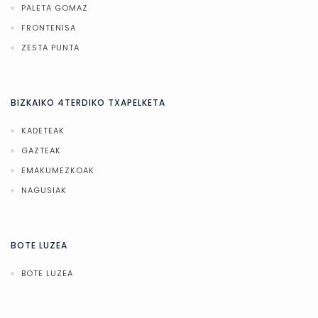
PALETA GOMAZ
FRONTENISA
ZESTA PUNTA
BIZKAIKO 4TERDIKO TXAPELKETA
KADETEAK
GAZTEAK
EMAKUMEZKOAK
NAGUSIAK
BOTE LUZEA
BOTE LUZEA