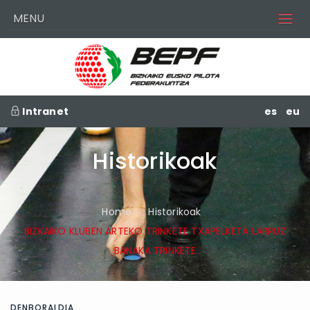
MENU
Intranet
es
eu
Historikoak
Home
Historikoak
BIZKAIKO KLUBEN ARTEKO TRINKETE TXAPELKETA LARRUZ
BANAKA TRINKETE
DENBORALDIA