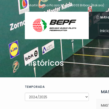
Martín Barua Picaza 27, 2º, 48003 Bilbao (Bizkaia)
Intr
Inici
Históricos
TEMPORADA
MAS
MAS