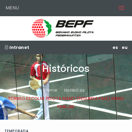
MENU
Intranet
es
eu
Históricos
Home
Históricos
TORNEO ESCOLAR PELOTA MANO (SEGUNDA FASE) MANO
PAREJAS
TEMPORADA