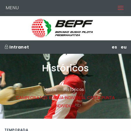
MENU
Intranet
es
eu
Históricos
Home
Históricos
CAMPEONATOS BIZKAIA INDIVIDUAL CESTA PUNTA
INDIVIDUAL
TEMPORADA