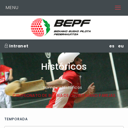
MENU
Intranet
es
eu
Históricos
Home
Históricos
CAMPEONATO DE BIZKAIA DE CLUBES MANO PAREJAS
TEMPORADA