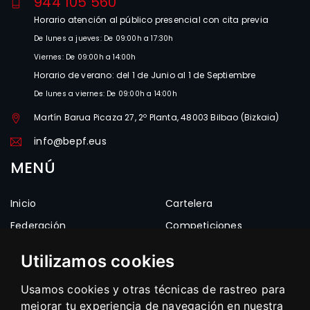
944 105 560
Horario atención al público presencial con cita previa
De lunes a jueves: De 09:00h a 17:30h
Viernes: De 09:00h a 14:00h
Horario de verano: del 1 de Junio al 1 de Septiembre
De lunes a viernes: De 09:00h a 14:00h
Martín Barua Picaza 27, 2º Planta, 48003 Bilbao (Bizkaia)
info@bepf.eus
MENÚ
Inicio
Cartelera
Federación
Competiciones
Estructura
Clubes
Utilizamos cookies
Noticias
Frontones
Usamos cookies y otras técnicas de rastreo para
Documentos
Enlaces
mejorar tu experiencia de navegación en nuestra