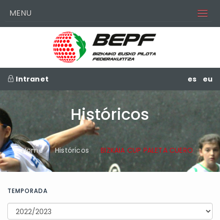
MENU
Intranet
es
eu
Históricos
Home
Históricos
BIZKAIA CUP PALETA CUERO
TEMPORADA