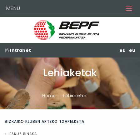
MENU
Intranet
es
eu
Lehiaketak
Home
Lehiaketak
BIZKAIKO KLUBEN ARTEKO TXAPELKETA
ESKUZ BINAKA