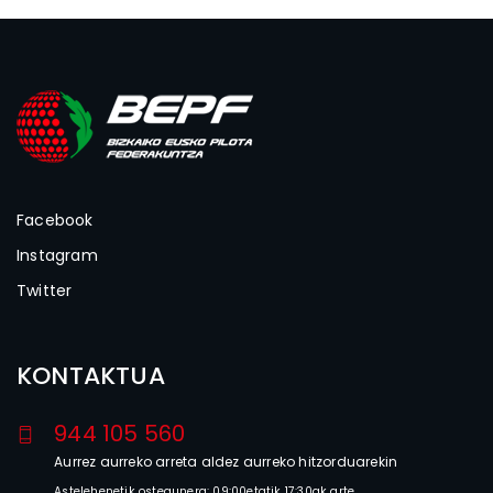
Facebook
Instagram
Twitter
KONTAKTUA
944 105 560
Aurrez aurreko arreta aldez aurreko hitzorduarekin
Astelehenetik ostegunera: 09:00etatik 17:30ak arte