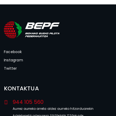
Facebook
Instagram
Twitter
KONTAKTUA
944 105 560
Aurrez aurreko arreta aldez aurreko hitzorduarekin
Astelehenetik ostegunera: 09:00etatik 17:30ak arte