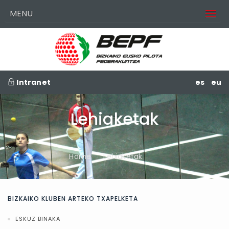
MENU
Intranet
es
eu
Lehiaketak
Home
Lehiaketak
BIZKAIKO KLUBEN ARTEKO TXAPELKETA
ESKUZ BINAKA