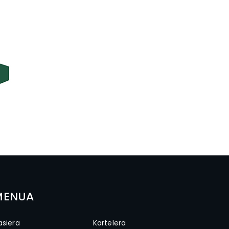
MENUA
asiera
Kartelera