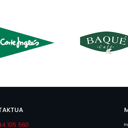
TAKTUA
44 105 560
H