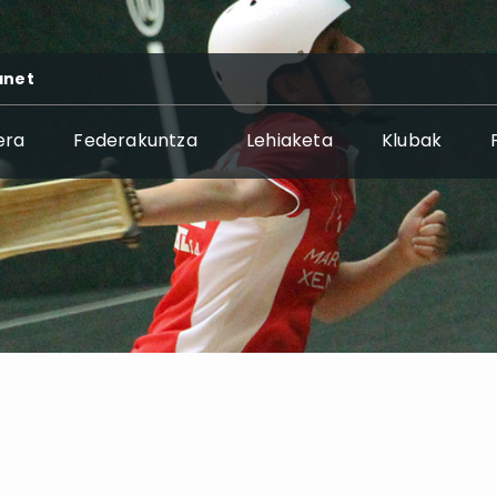
anet
era
Federakuntza
Lehiaketa
Klubak