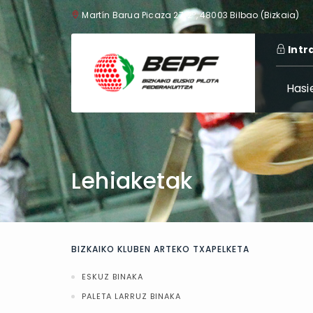
Martín Barua Picaza 27, 2º, 48003 Bilbao (Bizkaia)
Intr
Hasi
Lehiaketak
BIZKAIKO KLUBEN ARTEKO TXAPELKETA
ESKUZ BINAKA
PALETA LARRUZ BINAKA