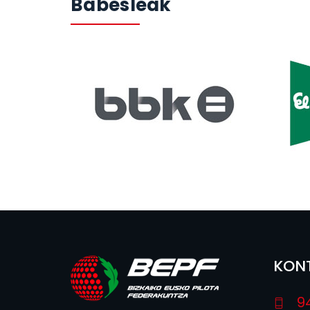
Babesleak
KON
9