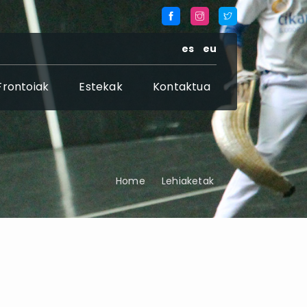
es
eu
Frontoiak
Estekak
Kontaktua
Home
Lehiaketak