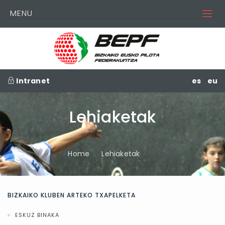
MENU
Intranet
es
eu
Lehiaketak
Home
Lehiaketak
BIZKAIKO KLUBEN ARTEKO TXAPELKETA
ESKUZ BINAKA