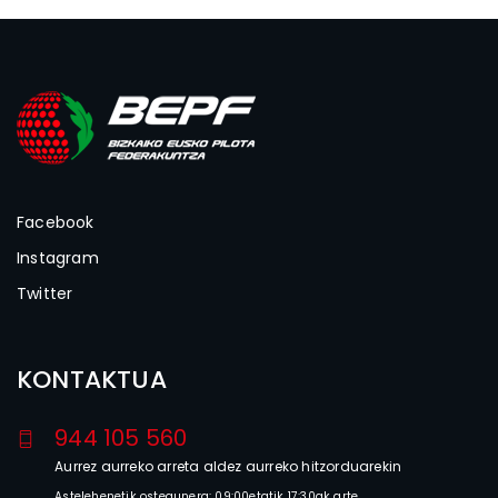
Facebook
Instagram
Twitter
KONTAKTUA
944 105 560
Aurrez aurreko arreta aldez aurreko hitzorduarekin
Astelehenetik ostegunera: 09:00etatik 17:30ak arte