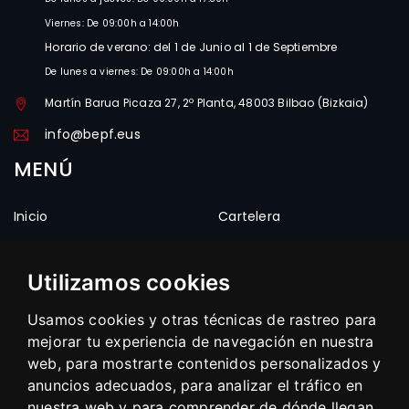
Viernes: De 09:00h a 14:00h
Horario de verano: del 1 de Junio al 1 de Septiembre
De lunes a viernes: De 09:00h a 14:00h
Martín Barua Picaza 27, 2º Planta, 48003 Bilbao (Bizkaia)
info@bepf.eus
MENÚ
Inicio
Cartelera
Federación
Competiciones
Estructura
Clubes
Utilizamos cookies
Noticias
Frontones
Usamos cookies y otras técnicas de rastreo para
Documentos
Enlaces
mejorar tu experiencia de navegación en nuestra
Multimedia
Contacto
web, para mostrarte contenidos personalizados y
anuncios adecuados, para analizar el tráfico en
nuestra web y para comprender de dónde llegan