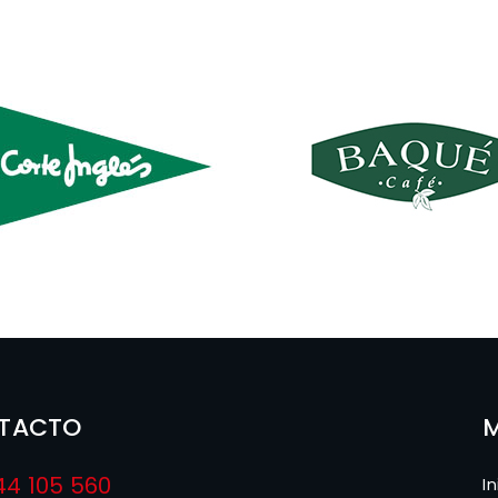
TACTO
44 105 560
In