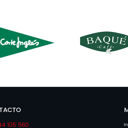
TACTO
44 105 560
In