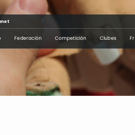
anet
o
Federación
Competición
Clubes
F