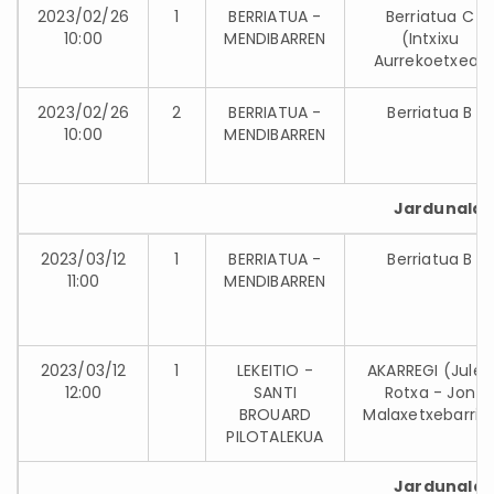
2023/02/26
1
BERRIATUA -
Berriatua C
10:00
MENDIBARREN
(Intxixu
Aurrekoetxea)
2023/02/26
2
BERRIATUA -
Berriatua B
10:00
MENDIBARREN
Jardunaldia
2023/03/12
1
BERRIATUA -
Berriatua B
11:00
MENDIBARREN
2023/03/12
1
LEKEITIO -
AKARREGI (Julen
12:00
SANTI
Rotxa - Jon
BROUARD
Malaxetxebarria
PILOTALEKUA
Jardunaldia