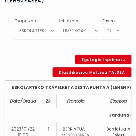
(LEHEN FASEA)
Txapelketa
Lehiaketa
Fasea
Egutegia inprimatu
Klasifikazioa Multzoa TALDEA
ESKOLARTEKO TXAPELKETA ZESTA PUNTA A (LEHEN FA
Data/Ordua
Zk.
Frontoia
Etxekoa
Jardunaldia
2023/01/22
1
BERRIATUA -
Berriatua A
10:00
MENDIBARREN
(Aiert