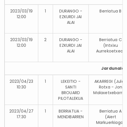
2023/03/19
1
DURANGO -
Berriatua B
12:00
EZKURDI JAI
ALAI
2023/03/19
2
DURANGO -
Berriatua C
12:00
EZKURDI JAI
(Intxixu
ALAI
Aurrekoetxea)
Jardunaldia
2023/04/23
1
LEKEITIO -
AKARREGI (Julen
10:30
SANTI
Rotxa - Jon
BROUARD
Malaxetxebarria
PILOTALEKUA
2023/04/27
1
BERRIATUA -
Berriatua A
17:30
MENDIBARREN
(Aiert
Markuerkiaga)