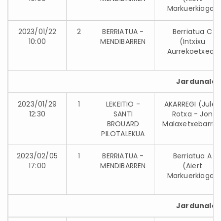
Markuerkiaga)
2023/01/22
2
BERRIATUA -
Berriatua C
10:00
MENDIBARREN
(Intxixu
Aurrekoetxea)
Jardunaldia
2023/01/29
1
LEKEITIO -
AKARREGI (Julen
12:30
SANTI
Rotxa - Jon
BROUARD
Malaxetxebarria
PILOTALEKUA
2023/02/05
1
BERRIATUA -
Berriatua A
17:00
MENDIBARREN
(Aiert
Markuerkiaga)
Jardunaldia