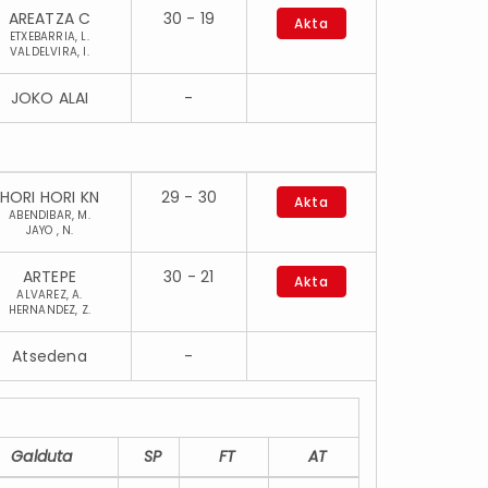
AREATZA C
30 - 19
Akta
ETXEBARRIA, L.
VALDELVIRA, I.
JOKO ALAI
-
HORI HORI KN
29 - 30
Akta
ABENDIBAR, M.
JAYO , N.
ARTEPE
30 - 21
Akta
ALVAREZ, A.
HERNANDEZ, Z.
Atsedena
-
Galduta
SP
FT
AT