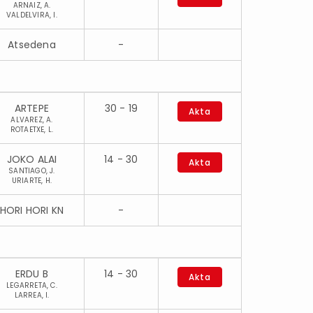
ARNAIZ, A.
VALDELVIRA, I.
Atsedena
-
ARTEPE
30 - 19
Akta
ALVAREZ, A.
ROTAETXE, L.
JOKO ALAI
14 - 30
Akta
SANTIAGO, J.
URIARTE, H.
HORI HORI KN
-
ERDU B
14 - 30
Akta
LEGARRETA, C.
LARREA, I.