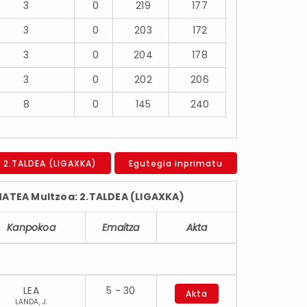
3
0
219
177
3
0
203
172
3
0
204
178
3
0
202
206
8
0
145
240
a 2.TALDEA (LIGAXKA)
Egutegia inprimatu
ATEA Multzoa: 2.TALDEA (LIGAXKA)
Kanpokoa
Emaitza
Akta
LEA
5 - 30
Akta
LANDA, J.