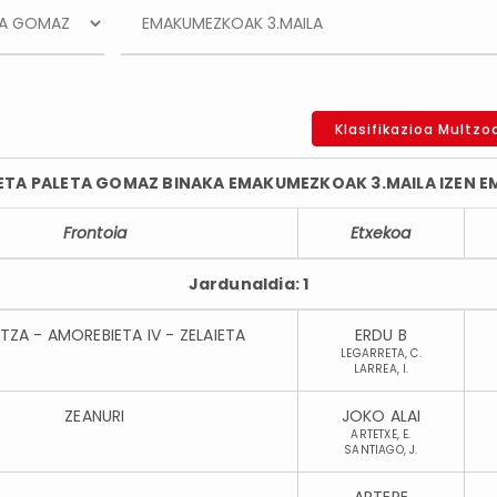
Klasifikazioa Multzo
ETA PALETA GOMAZ BINAKA EMAKUMEZKOAK 3.MAILA IZEN EMA
Frontoia
Etxekoa
Jardunaldia: 1
ZA - AMOREBIETA IV - ZELAIETA
ERDU B
LEGARRETA, C.
LARREA, I.
ZEANURI
JOKO ALAI
ARTETXE, E.
SANTIAGO, J.