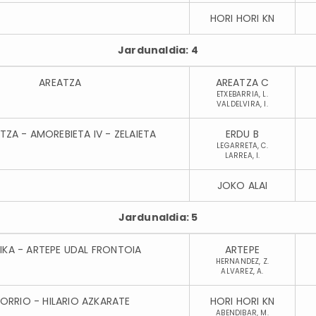
HORI HORI KN
Jardunaldia: 4
AREATZA
AREATZA C
ETXEBARRIA, L.
VALDELVIRA, I.
ZA - AMOREBIETA IV - ZELAIETA
ERDU B
LEGARRETA, C.
LARREA, I.
JOKO ALAI
Jardunaldia: 5
IKA - ARTEPE UDAL FRONTOIA
ARTEPE
HERNANDEZ, Z.
ALVAREZ, A.
LORRIO - HILARIO AZKARATE
HORI HORI KN
ABENDIBAR, M.