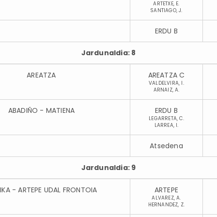
ARTETXE, E.
SANTIAGO, J.
ERDU B
Jardunaldia: 8
AREATZA
AREATZA C
VALDELVIRA, I.
ARNAIZ, A.
ABADIÑO - MATIENA
ERDU B
LEGARRETA, C.
LARREA, I.
Atsedena
Jardunaldia: 9
IKA - ARTEPE UDAL FRONTOIA
ARTEPE
ALVAREZ, A.
HERNANDEZ, Z.