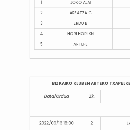
1
JOKO ALAI
2
AREATZA C
3
ERDU B
4
HORI HORI KN
5
ARTEPE
BIZKAIKO KLUBEN ARTEKO TXAPELKE
Data/Ordua
Zk.
2022/09/16 18:00
2
L