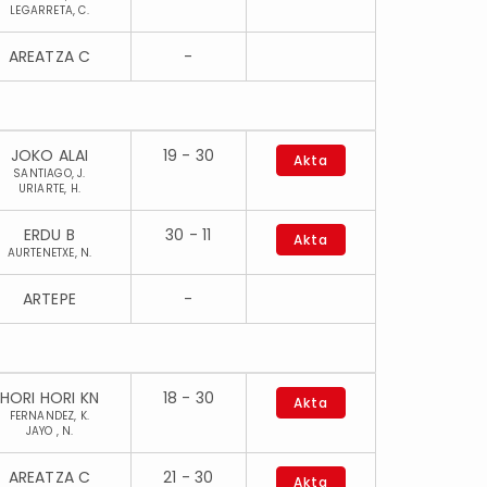
LEGARRETA, C.
AREATZA C
-
JOKO ALAI
19 - 30
Akta
SANTIAGO, J.
URIARTE, H.
ERDU B
30 - 11
Akta
AURTENETXE, N.
ARTEPE
-
HORI HORI KN
18 - 30
Akta
FERNANDEZ, K.
JAYO , N.
AREATZA C
21 - 30
Akta