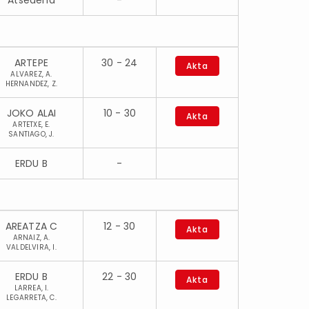
Atsedena
-
ARTEPE
30 - 24
Akta
ALVAREZ, A.
HERNANDEZ, Z.
JOKO ALAI
10 - 30
Akta
ARTETXE, E.
SANTIAGO, J.
ERDU B
-
AREATZA C
12 - 30
Akta
ARNAIZ, A.
VALDELVIRA, I.
ERDU B
22 - 30
Akta
LARREA, I.
LEGARRETA, C.