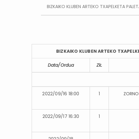
BIZKAIKO KLUBEN ARTEKO TXAPELK
Data/Ordua
Zk.
2022/09/16 18:00
1
ZORNOT
2022/09/17 16:30
1