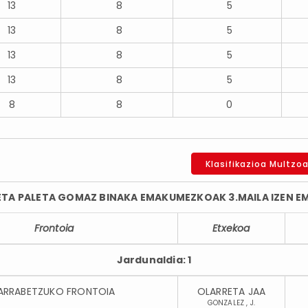
13
8
5
13
8
5
13
8
5
13
8
5
8
8
0
Klasifikazioa Multzo
TA PALETA GOMAZ BINAKA EMAKUMEZKOAK 3.MAILA IZEN EM
Frontoia
Etxekoa
Jardunaldia: 1
ARRABETZUKO FRONTOIA
OLARRETA JAA
GONZALEZ , J.