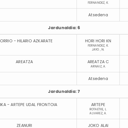
FERNANDEZ, K.
Atsedena
Jardunaldia: 6
LORRIO - HILARIO AZKARATE
HORI HORI KN
FERNANDEZ, K.
JAYO , N.
AREATZA
AREATZA C
ARNAIZ, A.
Atsedena
Jardunaldia: 7
IKA - ARTEPE UDAL FRONTOIA
ARTEPE
ROTAETXE, L.
ALVAREZ, A.
ZEANURI
JOKO ALAI