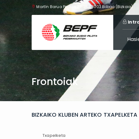
Martín Barua Picaza 27, 2º, 48003 Bilbao (Bizkaia)
Intr
Hasi
Frontoiak
BIZKAIKO KLUBEN ARTEKO TXAPELKET
Txapelketa