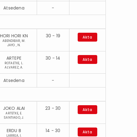
Atsedena
-
HORI HORI KN
30 - 19
Akta
ABENDIBAR, M.
JAYO , N.
ARTEPE
30 - 14
Akta
ROTAETXE, L.
ALVAREZ, A.
Atsedena
-
JOKO ALAI
23 - 30
Akta
ARTETXE, E.
SANTIAGO, J.
ERDU B
14 - 30
Akta
LARREA, I.