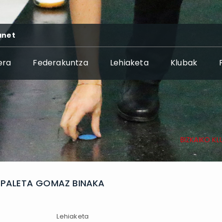
anet
era
Federakuntza
Lehiaketa
Klubak
BIZKAIKO K
A PALETA GOMAZ BINAKA
Lehiaketa