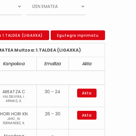
a 1.TALDEA (LIGAXKA)
Egutegia inprimatu
TEA Multzoa: 1.TALDEA (LIGAXKA)
Kanpokoa
Emaitza
Akta
AREATZA C
30 - 24
Akta
VALDELVIRA, I.
ARNAIZ, A.
HORI HORI KN
26 - 30
Akta
JAYO , N.
FERNANDEZ, K.