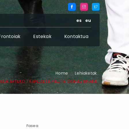
es
eu
Frontoiak
Estekak
Kontaktua
Home
Lehiaketak
LUBEN ARTEKO TXAPELKETA PALETA GOMAZ BINAKA
Fasea