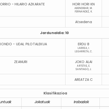
LORRIO - HILARIO AZKARATE
HORI HORI KN
ABENDIBAR, M.
FERNANDEZ, K.
Atsedena
Jardunaldia: 10
XONDO - UDAL PILOTALEKUA
ERDU B
LARREA, I.
LEGARRETA, C.
ZEANURI
JOKO ALAI
ARTETXE, E.
SANTIAGO, J.
AREATZA C
Klasifikazioa
untuak
Jokatuak
Irabaziak