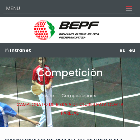
MENU
Intranet
es
eu
Competición
Home
Competiciones
CAMPEONATO DE BIZKAIA DE CLUBES PALA CORTA
PAREJAS